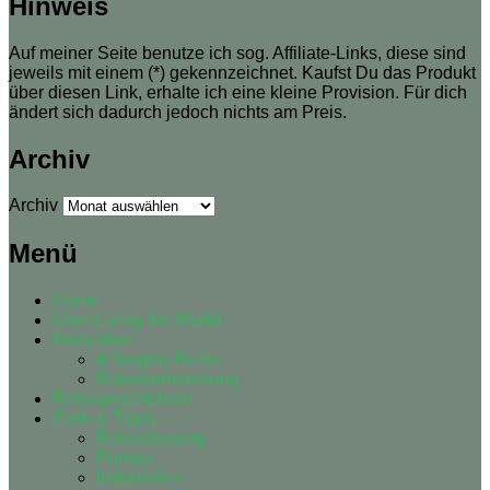
Hinweis
Auf meiner Seite benutze ich sog. Affiliate-Links, diese sind
jeweils mit einem (*) gekennzeichnet. Kaufst Du das Produkt
über diesen Link, erhalte ich eine kleine Provision. Für dich
ändert sich dadurch jedoch nichts am Preis.
Archiv
Archiv
Menü
Home
Über Living the World
Motivation
4-Sorgen-Reihe
Reisevorbereitung
Reisegeschichten
Ziele & Tipps
Reiseplanung
Europa
Indonesien