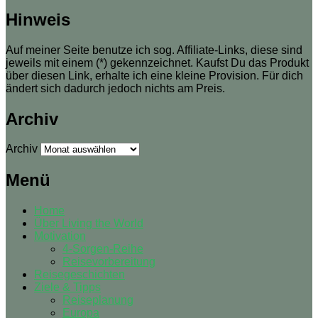
Hinweis
Auf meiner Seite benutze ich sog. Affiliate-Links, diese sind
jeweils mit einem (*) gekennzeichnet. Kaufst Du das Produkt
über diesen Link, erhalte ich eine kleine Provision. Für dich
ändert sich dadurch jedoch nichts am Preis.
Archiv
Archiv
Menü
Home
Über Living the World
Motivation
4-Sorgen-Reihe
Reisevorbereitung
Reisegeschichten
Ziele & Tipps
Reiseplanung
Europa