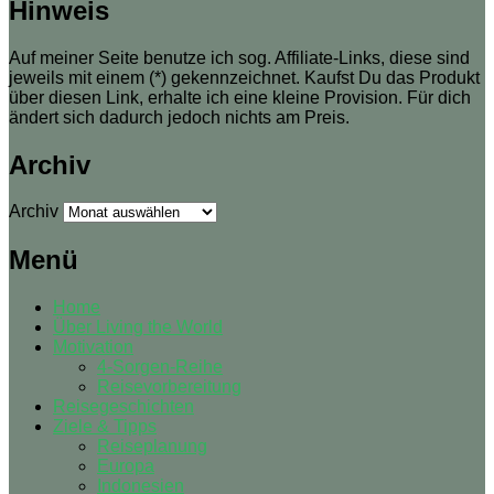
Hinweis
Auf meiner Seite benutze ich sog. Affiliate-Links, diese sind
jeweils mit einem (*) gekennzeichnet. Kaufst Du das Produkt
über diesen Link, erhalte ich eine kleine Provision. Für dich
ändert sich dadurch jedoch nichts am Preis.
Archiv
Archiv
Menü
Home
Über Living the World
Motivation
4-Sorgen-Reihe
Reisevorbereitung
Reisegeschichten
Ziele & Tipps
Reiseplanung
Europa
Indonesien