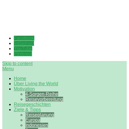
Wenn die Neugier stärker ist
Living the World
Facebook
Instagram
YouTube
Pinterest
Skip to content
Menu
Home
Über Living the World
Motivation
4-Sorgen-Reihe
Reisevorbereitung
Reisegeschichten
Ziele & Tipps
Reiseplanung
Europa
Indonesien