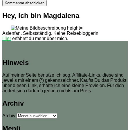
Hey, ich bin Magdalena
Asienfan. Selbstständig. Keine Reisebloggerin
Hier
erfährst du mehr über mich.
Hinweis
Auf meiner Seite benutze ich sog. Affiliate-Links, diese sind
jeweils mit einem (*) gekennzeichnet. Kaufst Du das Produkt
über diesen Link, erhalte ich eine kleine Provision. Für dich
ändert sich dadurch jedoch nichts am Preis.
Archiv
Archiv
Menü