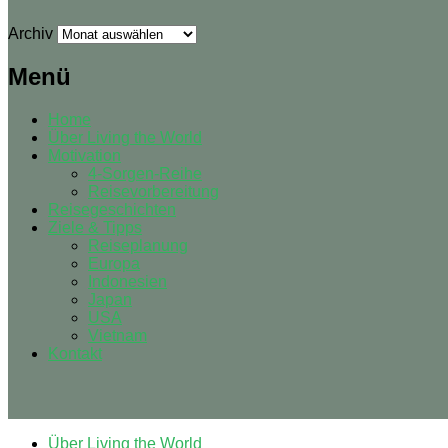
Archiv
Menü
Home
Über Living the World
Motivation
4-Sorgen-Reihe
Reisevorbereitung
Reisegeschichten
Ziele & Tipps
Reiseplanung
Europa
Indonesien
Japan
USA
Vietnam
Kontakt
Über Living the World