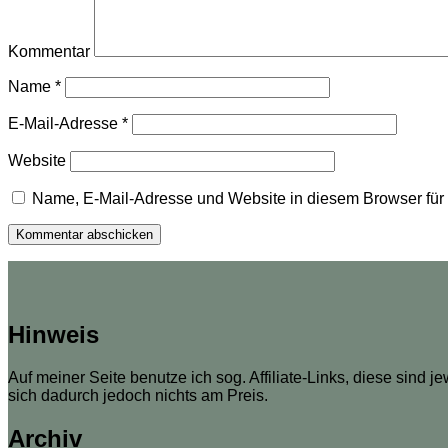
Kommentar
Name
*
E-Mail-Adresse
*
Website
Name, E-Mail-Adresse und Website in diesem Browser fü
Hinweis
Auf meiner Seite benutze ich sog. Affiliate-Links, diese sind j
sich dadurch jedoch nichts am Preis.
Archiv