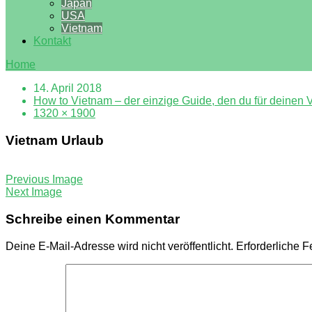
Japan
USA
Vietnam
Kontakt
Home
14. April 2018
How to Vietnam – der einzige Guide, den du für deinen 
1320 × 1900
Vietnam Urlaub
Previous Image
Next Image
Schreibe einen Kommentar
Deine E-Mail-Adresse wird nicht veröffentlicht.
Erforderliche F