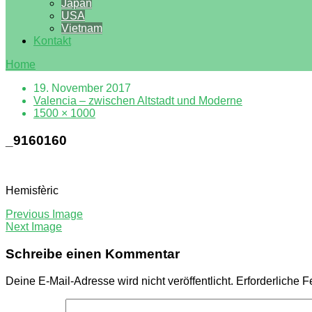
Japan
USA
Vietnam
Kontakt
Home
19. November 2017
Valencia – zwischen Altstadt und Moderne
1500 × 1000
_9160160
Hemisfèric
Previous Image
Next Image
Schreibe einen Kommentar
Deine E-Mail-Adresse wird nicht veröffentlicht.
Erforderliche F