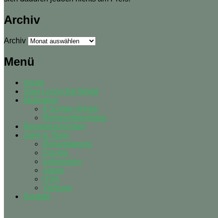
Archiv
Archiv
Menü
Home
Über Living the World
Motivation
4-Sorgen-Reihe
Reisevorbereitung
Reisegeschichten
Ziele & Tipps
Reiseplanung
Europa
Indonesien
Japan
USA
Vietnam
Kontakt