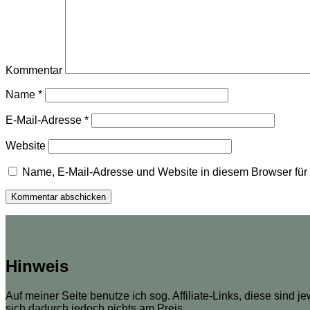
Kommentar
Name
*
E-Mail-Adresse
*
Website
Name, E-Mail-Adresse und Website in diesem Browser fü
Hinweis
Auf meiner Seite benutze ich sog. Affiliate-Links, diese sind j
sich dadurch jedoch nichts am Preis.