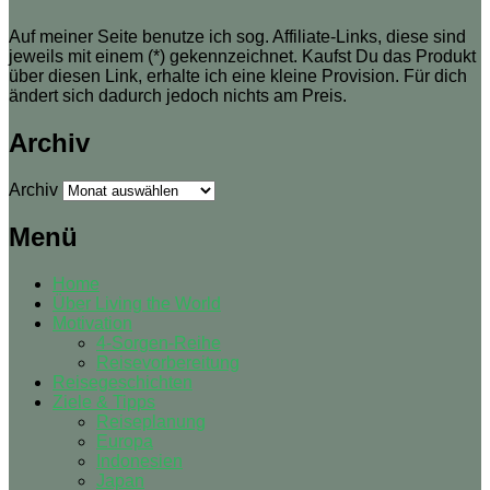
Auf meiner Seite benutze ich sog. Affiliate-Links, diese sind
jeweils mit einem (*) gekennzeichnet. Kaufst Du das Produkt
über diesen Link, erhalte ich eine kleine Provision. Für dich
ändert sich dadurch jedoch nichts am Preis.
Archiv
Archiv
Menü
Home
Über Living the World
Motivation
4-Sorgen-Reihe
Reisevorbereitung
Reisegeschichten
Ziele & Tipps
Reiseplanung
Europa
Indonesien
Japan