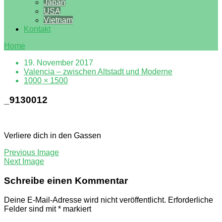
Japan
USA
Vietnam
Kontakt
Home
19. November 2017
Valencia – zwischen Altstadt und Moderne
1000 × 1500
_9130012
Verliere dich in den Gassen
Previous Image
Next Image
Schreibe einen Kommentar
Deine E-Mail-Adresse wird nicht veröffentlicht.
Erforderliche
Felder sind mit
*
markiert