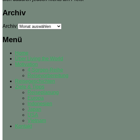
Archiv
Archiv
Menü
Home
Über Living the World
Motivation
4-Sorgen-Reihe
Reisevorbereitung
Reisegeschichten
Ziele & Tipps
Reiseplanung
Europa
Indonesien
Japan
USA
Vietnam
Kontakt