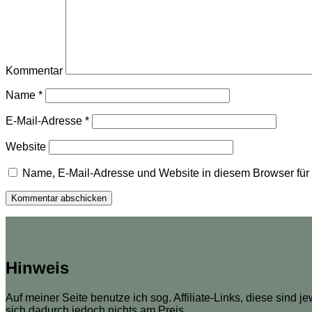
Kommentar
Name
*
E-Mail-Adresse
*
Website
Name, E-Mail-Adresse und Website in diesem Browser fü
Hinweis
Auf meiner Seite benutze ich sog. Affiliate-Links, diese sind j
sich dadurch jedoch nichts am Preis.