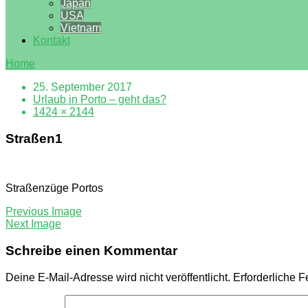
Japan
USA
Vietnam
Kontakt
Home
25. September 2017
Urlaub in Porto – geht das?
1424 × 2144
Straßen1
Straßenzüge Portos
Previous Image
Next Image
Schreibe einen Kommentar
Deine E-Mail-Adresse wird nicht veröffentlicht.
Erforderliche F