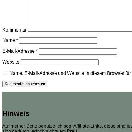
Kommentar
Name
*
E-Mail-Adresse
*
Website
Name, E-Mail-Adresse und Website in diesem Browser fü
Hinweis
Auf meiner Seite benutze ich sog. Affiliate-Links, diese sind j
sich dadurch jedoch nichts am Preis.