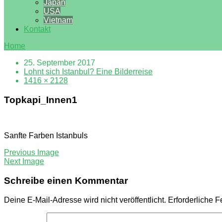
Japan
USA
Vietnam
Kontakt
Home
25. September 2017
Lohnt sich Istanbul? Eine Bilderreise
1416 × 2128
Topkapi_Innen1
Sanfte Farben Istanbuls
Previous Image
Next Image
Schreibe einen Kommentar
Deine E-Mail-Adresse wird nicht veröffentlicht.
Erforderliche F