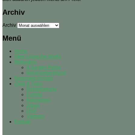
Archiv
Archiv
Menü
Home
Über Living the World
Motivation
4-Sorgen-Reihe
Reisevorbereitung
Reisegeschichten
Ziele & Tipps
Reiseplanung
Europa
Indonesien
Japan
USA
Vietnam
Kontakt