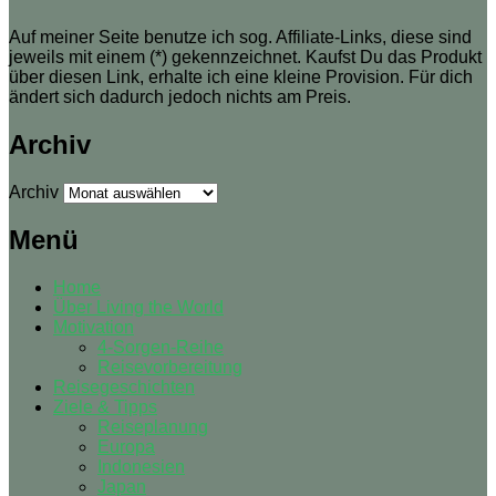
Auf meiner Seite benutze ich sog. Affiliate-Links, diese sind
jeweils mit einem (*) gekennzeichnet. Kaufst Du das Produkt
über diesen Link, erhalte ich eine kleine Provision. Für dich
ändert sich dadurch jedoch nichts am Preis.
Archiv
Archiv
Menü
Home
Über Living the World
Motivation
4-Sorgen-Reihe
Reisevorbereitung
Reisegeschichten
Ziele & Tipps
Reiseplanung
Europa
Indonesien
Japan