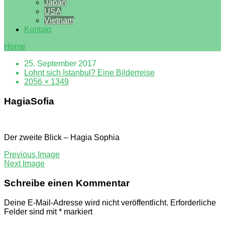
Japan
USA
Vietnam
Kontakt
Home
25. September 2017
Lohnt sich Istanbul? Eine Bilderreise
2056 × 1349
HagiaSofia
Der zweite Blick – Hagia Sophia
Previous Image
Next Image
Schreibe einen Kommentar
Deine E-Mail-Adresse wird nicht veröffentlicht.
Erforderliche
Felder sind mit
*
markiert