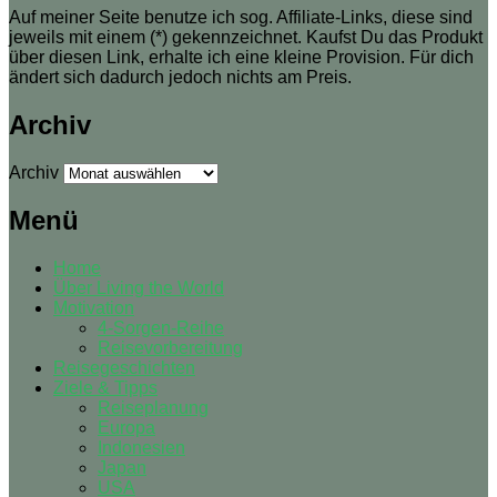
Auf meiner Seite benutze ich sog. Affiliate-Links, diese sind
jeweils mit einem (*) gekennzeichnet. Kaufst Du das Produkt
über diesen Link, erhalte ich eine kleine Provision. Für dich
ändert sich dadurch jedoch nichts am Preis.
Archiv
Archiv
Menü
Home
Über Living the World
Motivation
4-Sorgen-Reihe
Reisevorbereitung
Reisegeschichten
Ziele & Tipps
Reiseplanung
Europa
Indonesien
Japan
USA