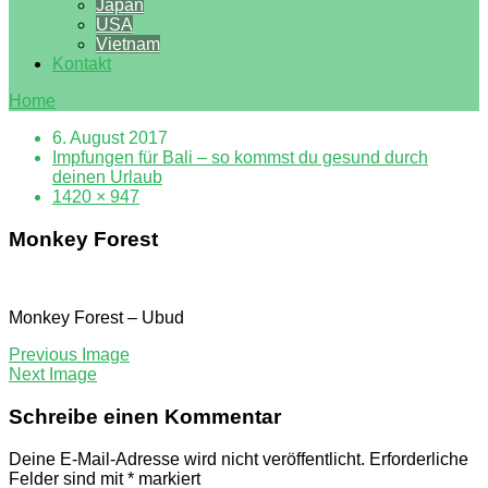
Japan
USA
Vietnam
Kontakt
Home
6. August 2017
Impfungen für Bali – so kommst du gesund durch
deinen Urlaub
1420 × 947
Monkey Forest
Monkey Forest – Ubud
Previous Image
Next Image
Schreibe einen Kommentar
Deine E-Mail-Adresse wird nicht veröffentlicht.
Erforderliche
Felder sind mit
*
markiert