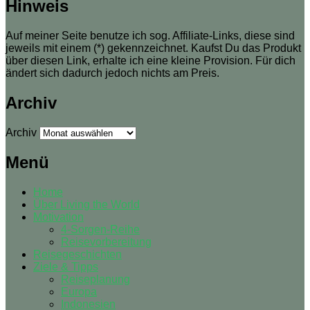
Hinweis
Auf meiner Seite benutze ich sog. Affiliate-Links, diese sind
jeweils mit einem (*) gekennzeichnet. Kaufst Du das Produkt
über diesen Link, erhalte ich eine kleine Provision. Für dich
ändert sich dadurch jedoch nichts am Preis.
Archiv
Archiv
Menü
Home
Über Living the World
Motivation
4-Sorgen-Reihe
Reisevorbereitung
Reisegeschichten
Ziele & Tipps
Reiseplanung
Europa
Indonesien