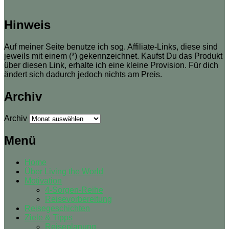
Hinweis
Auf meiner Seite benutze ich sog. Affiliate-Links, diese sind
jeweils mit einem (*) gekennzeichnet. Kaufst Du das Produkt
über diesen Link, erhalte ich eine kleine Provision. Für dich
ändert sich dadurch jedoch nichts am Preis.
Archiv
Archiv
Menü
Home
Über Living the World
Motivation
4-Sorgen-Reihe
Reisevorbereitung
Reisegeschichten
Ziele & Tipps
Reiseplanung