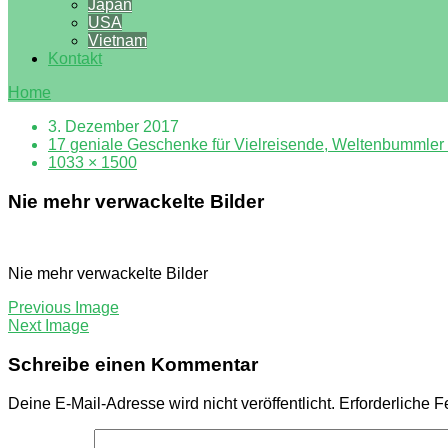
Japan
USA
Vietnam
Kontakt
Home
3. Dezember 2017
17 geniale Geschenke für Vielreisende, Weltenbummler
1033 × 1500
Nie mehr verwackelte Bilder
Nie mehr verwackelte Bilder
Previous Image
Next Image
Schreibe einen Kommentar
Deine E-Mail-Adresse wird nicht veröffentlicht.
Erforderliche F