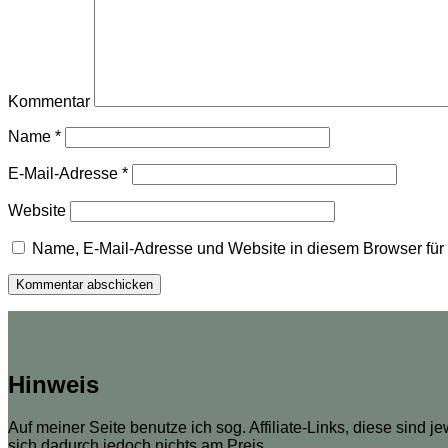
Kommentar
Name
*
E-Mail-Adresse
*
Website
Name, E-Mail-Adresse und Website in diesem Browser fü
Hinweis
Auf meiner Seite benutze ich sog. Affiliate-Links, diese sind j
sich dadurch jedoch nichts am Preis.