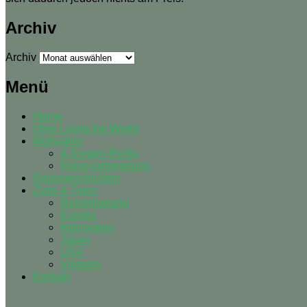
Archiv
Archiv
Menü
Home
Über Living the World
Motivation
4-Sorgen-Reihe
Reisevorbereitung
Reisegeschichten
Ziele & Tipps
Reiseplanung
Europa
Indonesien
Japan
USA
Vietnam
Kontakt