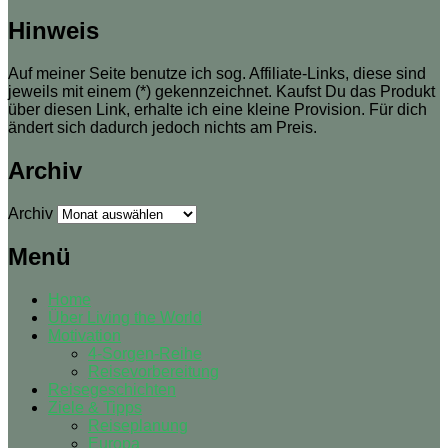
Hinweis
Auf meiner Seite benutze ich sog. Affiliate-Links, diese sind
jeweils mit einem (*) gekennzeichnet. Kaufst Du das Produkt
über diesen Link, erhalte ich eine kleine Provision. Für dich
ändert sich dadurch jedoch nichts am Preis.
Archiv
Archiv
Menü
Home
Über Living the World
Motivation
4-Sorgen-Reihe
Reisevorbereitung
Reisegeschichten
Ziele & Tipps
Reiseplanung
Europa