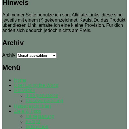
Hinweis
Auf meiner Seite benutze ich sog. Affiliate-Links, diese sind
jeweils mit einem (*) gekennzeichnet. Kaufst Du das Produkt
über diesen Link, erhalte ich eine kleine Provision. Für dich
ändert sich dadurch jedoch nichts am Preis.
Archiv
Archiv
Menü
Home
Über Living the World
Motivation
4-Sorgen-Reihe
Reisevorbereitung
Reisegeschichten
Ziele & Tipps
Reiseplanung
Europa
Indonesien