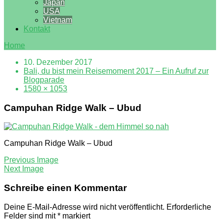
Japan
USA
Vietnam
Kontakt
Home
10. Dezember 2017
Bali, du bist mein Reisemoment 2017 – Ein Aufruf zur
Blogparade
1580 × 1053
Campuhan Ridge Walk – Ubud
Campuhan Ridge Walk – Ubud
Previous Image
Next Image
Schreibe einen Kommentar
Deine E-Mail-Adresse wird nicht veröffentlicht.
Erforderliche
Felder sind mit
*
markiert