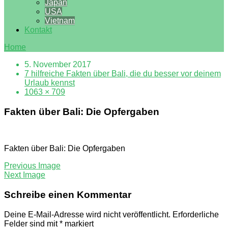
Japan
USA
Vietnam
Kontakt
Home
5. November 2017
7 hilfreiche Fakten über Bali, die du besser vor deinem
Urlaub kennst
1063 × 709
Fakten über Bali: Die Opfergaben
Fakten über Bali: Die Opfergaben
Previous Image
Next Image
Schreibe einen Kommentar
Deine E-Mail-Adresse wird nicht veröffentlicht.
Erforderliche
Felder sind mit
*
markiert