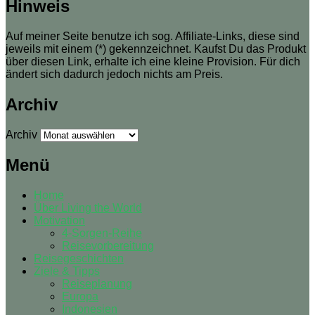
Hinweis
Auf meiner Seite benutze ich sog. Affiliate-Links, diese sind
jeweils mit einem (*) gekennzeichnet. Kaufst Du das Produkt
über diesen Link, erhalte ich eine kleine Provision. Für dich
ändert sich dadurch jedoch nichts am Preis.
Archiv
Archiv
Menü
Home
Über Living the World
Motivation
4-Sorgen-Reihe
Reisevorbereitung
Reisegeschichten
Ziele & Tipps
Reiseplanung
Europa
Indonesien