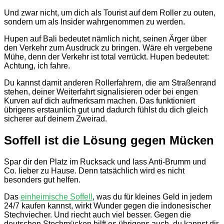
Und zwar nicht, um dich als Tourist auf dem Roller zu outen,
sondern um als Insider wahrgenommen zu werden.
Hupen auf Bali bedeutet nämlich nicht, seinen Ärger über
den Verkehr zum Ausdruck zu bringen. Wäre eh vergebene
Mühe, denn der Verkehr ist total verrückt. Hupen bedeutet:
Achtung, ich fahre.
Du kannst damit anderen Rollerfahrern, die am Straßenrand
stehen, deiner Weiterfahrt signalisieren oder bei engen
Kurven auf dich aufmerksam machen. Das funktioniert
übrigens erstaunlich gut und dadurch fühlst du dich gleich
sicherer auf deinem Zweirad.
Soffell ist die Lösung gegen Mücken
Spar dir den Platz im Rucksack und lass Anti-Brumm und
Co. lieber zu Hause. Denn tatsächlich wird es nicht
besonders gut helfen.
Das
einheimische Soffell
, was du für kleines Geld in jedem
24/7 kaufen kannst, wirkt Wunder gegen die indonesischer
Stechviecher. Und riecht auch viel besser. Gegen die
deutschen Stechmücken hilft es übrigens auch, du kannst dir