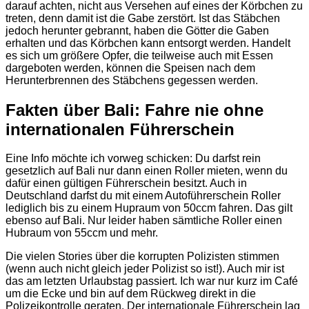
darauf achten, nicht aus Versehen auf eines der Körbchen zu
treten, denn damit ist die Gabe zerstört. Ist das Stäbchen
jedoch herunter gebrannt, haben die Götter die Gaben
erhalten und das Körbchen kann entsorgt werden. Handelt
es sich um größere Opfer, die teilweise auch mit Essen
dargeboten werden, können die Speisen nach dem
Herunterbrennen des Stäbchens gegessen werden.
Fakten über Bali: Fahre nie ohne
internationalen Führerschein
Eine Info möchte ich vorweg schicken: Du darfst rein
gesetzlich auf Bali nur dann einen Roller mieten, wenn du
dafür einen gültigen Führerschein besitzt. Auch in
Deutschland darfst du mit einem Autoführerschein Roller
lediglich bis zu einem Hupraum von 50ccm fahren. Das gilt
ebenso auf Bali. Nur leider haben sämtliche Roller einen
Hubraum von 55ccm und mehr.
Die vielen Stories über die korrupten Polizisten stimmen
(wenn auch nicht gleich jeder Polizist so ist!). Auch mir ist
das am letzten Urlaubstag passiert. Ich war nur kurz im Café
um die Ecke und bin auf dem Rückweg direkt in die
Polizeikontrolle geraten. Der internationale Führerschein lag