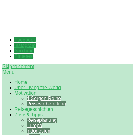
Wenn die Neugier stärker ist
Living the World
Facebook
Instagram
YouTube
Pinterest
Skip to content
Menu
Home
Über Living the World
Motivation
4-Sorgen-Reihe
Reisevorbereitung
Reisegeschichten
Ziele & Tipps
Reiseplanung
Europa
Indonesien