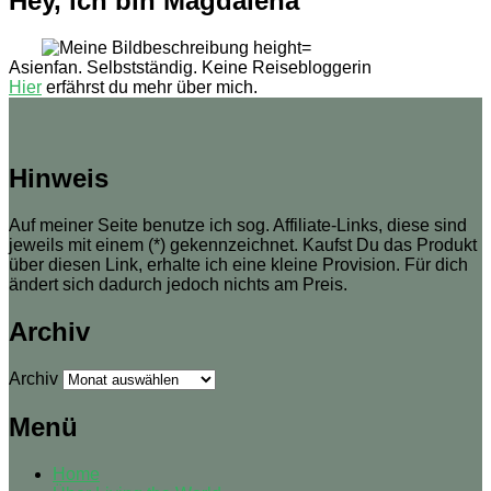
Hey, ich bin Magdalena
Asienfan. Selbstständig. Keine Reisebloggerin
Hier
erfährst du mehr über mich.
Hinweis
Auf meiner Seite benutze ich sog. Affiliate-Links, diese sind
jeweils mit einem (*) gekennzeichnet. Kaufst Du das Produkt
über diesen Link, erhalte ich eine kleine Provision. Für dich
ändert sich dadurch jedoch nichts am Preis.
Archiv
Archiv
Menü
Home