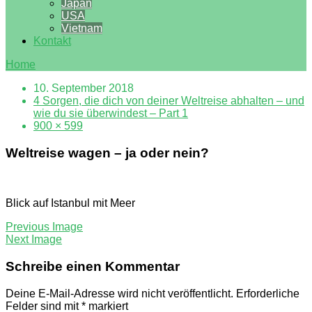
Japan
USA
Vietnam
Kontakt
Home
10. September 2018
4 Sorgen, die dich von deiner Weltreise abhalten – und
wie du sie überwindest – Part 1
900 × 599
Weltreise wagen – ja oder nein?
Blick auf Istanbul mit Meer
Previous Image
Next Image
Schreibe einen Kommentar
Deine E-Mail-Adresse wird nicht veröffentlicht.
Erforderliche
Felder sind mit
*
markiert