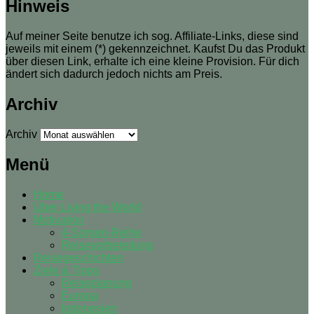
Hinweis
Auf meiner Seite benutze ich sog. Affiliate-Links, diese sind
jeweils mit einem (*) gekennzeichnet. Kaufst Du das Produkt
über diesen Link, erhalte ich eine kleine Provision. Für dich
ändert sich dadurch jedoch nichts am Preis.
Archiv
Archiv
Menü
Home
Über Living the World
Motivation
4-Sorgen-Reihe
Reisevorbereitung
Reisegeschichten
Ziele & Tipps
Reiseplanung
Europa
Indonesien