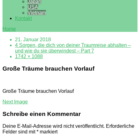
Japan
USA
Vietnam
Kontakt
Home
21. Januar 2018
4 Sorgen, die dich von deiner Traumreise abhalten –
und wie du sie überwindest – Part 7
1742 × 1088
Große Träume brauchen Vorlauf
Große Träume brauchen Vorlauf
Next Image
Schreibe einen Kommentar
Deine E-Mail-Adresse wird nicht veröffentlicht.
Erforderliche
Felder sind mit
*
markiert