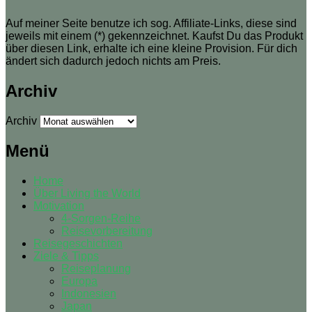
Auf meiner Seite benutze ich sog. Affiliate-Links, diese sind
jeweils mit einem (*) gekennzeichnet. Kaufst Du das Produkt
über diesen Link, erhalte ich eine kleine Provision. Für dich
ändert sich dadurch jedoch nichts am Preis.
Archiv
Archiv
Menü
Home
Über Living the World
Motivation
4-Sorgen-Reihe
Reisevorbereitung
Reisegeschichten
Ziele & Tipps
Reiseplanung
Europa
Indonesien
Japan