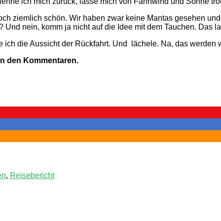
lehne ich mich zurück, lasse mich von Fahrtwind und Sonne tr
r doch ziemlich schön. Wir haben zwar keine Mantas gesehen und 
nd nein, komm ja nicht auf die Idee mit dem Tauchen. Das lass
ich die Aussicht der Rückfahrt. Und
lächele. Na, das werden 
 in den Kommentaren.
en
,
Reisebericht