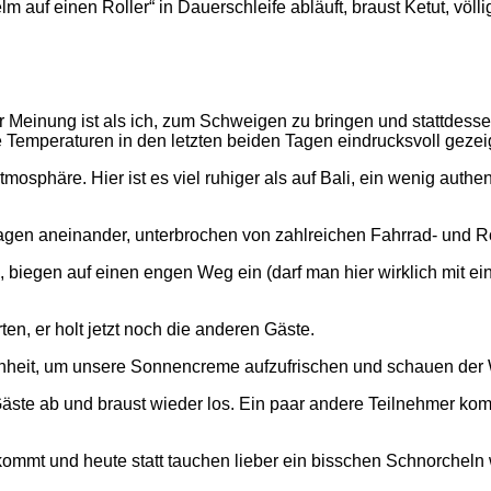
auf einen Roller“ in Dauerschleife abläuft, braust Ketut, völ
r Meinung ist als ich, zum Schweigen zu bringen und stattdes
 Temperaturen in den letzten beiden Tagen eindrucksvoll gezeig
phäre. Hier ist es viel ruhiger als auf Bali, ein wenig authen
agen aneinander, unterbrochen von zahlreichen Fahrrad- und R
iegen auf einen engen Weg ein (darf man hier wirklich mit einem
ten, er holt jetzt noch die anderen Gäste.
enheit, um unsere Sonnencreme aufzufrischen und schauen der 
e Gäste ab und braust wieder los. Ein paar andere Teilnehmer k
kommt und heute statt tauchen lieber ein bisschen Schnorcheln w