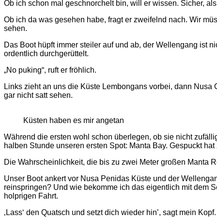
Ob ich schon mal geschnorchelt bin, will er wissen. Sicher, als 
Ob ich da was gesehen habe, fragt er zweifelnd nach. Wir müs
sehen.
Das Boot hüpft immer steiler auf und ab, der Wellengang ist ni
ordentlich durchgerüttelt.
„No puking“, ruft er fröhlich.
Links zieht an uns die Küste Lembongans vorbei, dann Nusa C
gar nicht satt sehen.
Küsten haben es mir angetan
Während die ersten wohl schon überlegen, ob sie nicht zufälli
halben Stunde unseren ersten Spot: Manta Bay. Gespuckt hat
Die Wahrscheinlichkeit, die bis zu zwei Meter großen Manta Ro
Unser Boot ankert vor Nusa Penidas Küste und der Wellengang 
reinspringen? Und wie bekomme ich das eigentlich mit dem Sch
holprigen Fahrt.
‚Lass‘ den Quatsch und setzt dich wieder hin’, sagt mein Kop