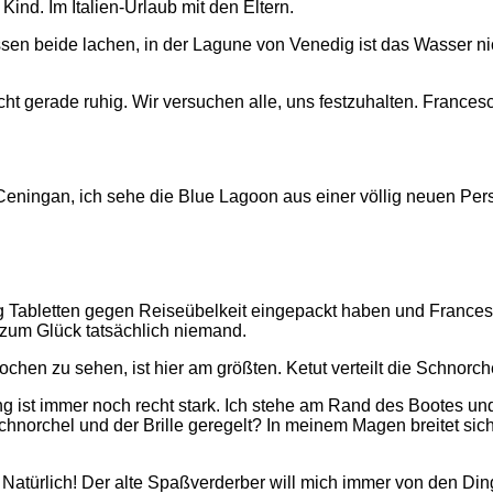
Kind. Im Italien-Urlaub mit den Eltern.
sen beide lachen, in der Lagune von Venedig ist das Wasser nic
cht gerade ruhig. Wir versuchen alle, uns festzuhalten. Francesc
eningan, ich sehe die Blue Lagoon aus einer völlig neuen Pers
g Tabletten gegen Reiseübelkeit eingepackt haben und Francesco
 zum Glück tatsächlich niemand.
chen zu sehen, ist hier am größten. Ketut verteilt die Schnorc
ist immer noch recht stark. Ich stehe am Rand des Bootes und b
norchel und der Brille geregelt? In meinem Magen breitet sich 
f. Natürlich! Der alte Spaßverderber will mich immer von den 