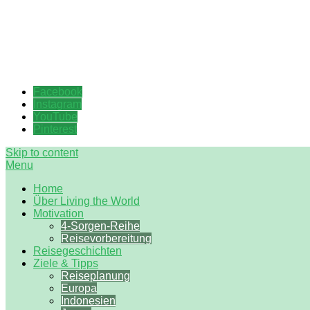
Wenn die Neugier stärker ist
Living the World
Facebook
Instagram
YouTube
Pinterest
Skip to content
Menu
Home
Über Living the World
Motivation
4-Sorgen-Reihe
Reisevorbereitung
Reisegeschichten
Ziele & Tipps
Reiseplanung
Europa
Indonesien