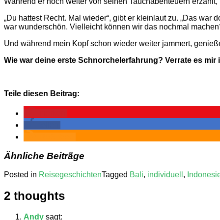
Während er noch weiter von seinen Tauchabenteuern erzählt, 
„Du hattest Recht. Mal wieder“, gibt er kleinlaut zu. „Das wa
war wunderschön. Vielleicht können wir das nochmal machen? U
Und während mein Kopf schon wieder weiter jammert, genieße 
Wie war deine erste Schnorchelerfahrung? Verrate es mir
Teile diesen Beitrag:
merken
teilen
RSS-feed
Ähnliche Beiträge
Posted in
Reisegeschichten
Tagged
Bali
,
individuell
,
Indonesi
2 thoughts
Andy
sagt: