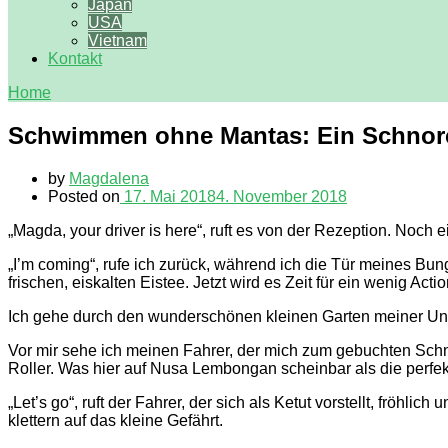
Japan
USA
Vietnam
Kontakt
Home
Schwimmen ohne Mantas: Ein Schnorc
by
Magdalena
Posted on
17. Mai 2018
4. November 2018
„Magda, your driver is here“, ruft es von der Rezeption. Noch
„I’m coming“, rufe ich zurück, während ich die Tür meines Bu
frischen, eiskalten Eistee. Jetzt wird es Zeit für ein wenig Actio
Ich gehe durch den wunderschönen kleinen Garten meiner Unte
Vor mir sehe ich meinen Fahrer, der mich zum gebuchten Schnor
Roller. Was hier auf Nusa Lembongan scheinbar als die perfekt
„Let’s go“, ruft der Fahrer, der sich als Ketut vorstellt, frö
klettern auf das kleine Gefährt.