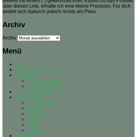
jeweils mit einem (*) gekennzeichnet. Kaufst Du das Produkt
über diesen Link, erhalte ich eine kleine Provision. Für dich
ändert sich dadurch jedoch nichts am Preis.
Archiv
Archiv
Menü
Home
Über Living the World
Motivation
4-Sorgen-Reihe
Reisevorbereitung
Reisegeschichten
Ziele & Tipps
Reiseplanung
Europa
Indonesien
Japan
USA
Vietnam
Kontakt