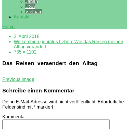
Japan
USA
Vietnam
Kontakt
Home
2. April 2018
Willkommen geniales Leben: Wie das Reisen meinen
Alltag verändert
735 × 1102
Das_Reisen_veraendert_den_Alltag
Previous Image
Schreibe einen Kommentar
Deine E-Mail-Adresse wird nicht veröffentlicht.
Erforderliche
Felder sind mit
*
markiert
Kommentar