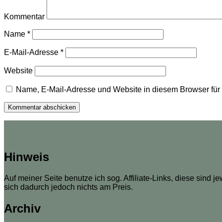
Kommentar
Name
*
E-Mail-Adresse
*
Website
Name, E-Mail-Adresse und Website in diesem Browser fü
Hinweis
Auf meiner Seite benutze ich sog. Affiliate-Links, diese sind j
sich dadurch jedoch nichts am Preis.
Archiv