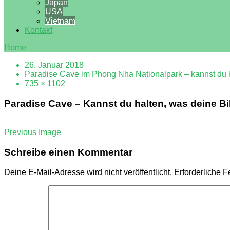
Japan
USA
Vietnam
Kontakt
Home
26. Januar 2018
Paradise Cave im Phong Nha Nationalpark – kannst du h
735 × 1102
Paradise Cave – Kannst du halten, was deine B
Previous Image
Schreibe einen Kommentar
Deine E-Mail-Adresse wird nicht veröffentlicht.
Erforderliche F