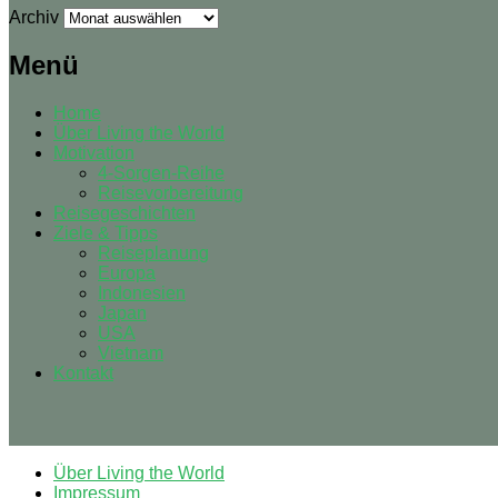
Archiv
Menü
Home
Über Living the World
Motivation
4-Sorgen-Reihe
Reisevorbereitung
Reisegeschichten
Ziele & Tipps
Reiseplanung
Europa
Indonesien
Japan
USA
Vietnam
Kontakt
Über Living the World
Impressum