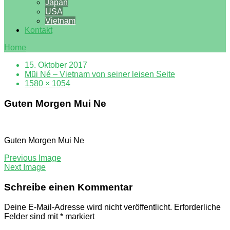
Japan
USA
Vietnam
Kontakt
Home
15. Oktober 2017
Mũi Né – Vietnam von seiner leisen Seite
1580 × 1054
Guten Morgen Mui Ne
Guten Morgen Mui Ne
Previous Image
Next Image
Schreibe einen Kommentar
Deine E-Mail-Adresse wird nicht veröffentlicht.
Erforderliche
Felder sind mit
*
markiert