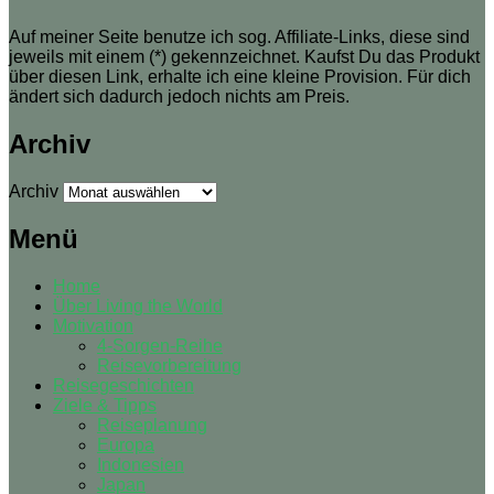
Auf meiner Seite benutze ich sog. Affiliate-Links, diese sind
jeweils mit einem (*) gekennzeichnet. Kaufst Du das Produkt
über diesen Link, erhalte ich eine kleine Provision. Für dich
ändert sich dadurch jedoch nichts am Preis.
Archiv
Archiv
Menü
Home
Über Living the World
Motivation
4-Sorgen-Reihe
Reisevorbereitung
Reisegeschichten
Ziele & Tipps
Reiseplanung
Europa
Indonesien
Japan